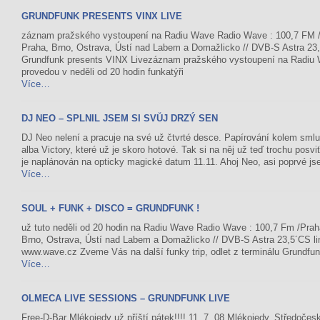
GRUNDFUNK PRESENTS VINX LIVE
záznam pražského vystoupení na Radiu Wave Radio Wave : 100,7 FM /P
Praha, Brno, Ostrava, Ústí nad Labem a Domažlicko // DVB-S Astra 23,5
Grundfunk presents VINX Livezáznam pražského vystoupení na Radiu 
provedou v neděli od 20 hodin funkatýři
Více…
DJ NEO – SPLNIL JSEM SI SVŮJ DRZÝ SEN
DJ Neo nelení a pracuje na své už čtvrté desce. Papírování kolem smlu
alba Victory, které už je skoro hotové. Tak si na něj už teď trochu pos
je naplánován na opticky magické datum 11.11. Ahoj Neo, asi poprvé jse
Více…
SOUL + FUNK + DISCO = GRUNDFUNK !
už tuto neděli od 20 hodin na Radiu Wave Radio Wave : 100,7 Fm /Prah
Brno, Ostrava, Ústí nad Labem a Domažlicko // DVB-S Astra 23,5´CS lin
www.wave.cz Zveme Vás na další funky trip, odlet z terminálu Grundfun
Více…
OLMECA LIVE SESSIONS – GRUNDFUNK LIVE
Free-D-Bar Mlékojedy už příští pátek!!!! 11. 7. 08 Mlékojedy, Středoče