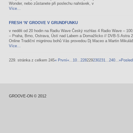
Wonder, nebo zůstanete při poslechu nahrávek, v
Více…
FRESH ‘N’ GROOVE V GRUNDFUNKU
v neděli od 20 hodin na Radiu Wave Český rozhlas 4 Radio Wave – 100
– Praha, Brno, Ostrava, Ústí nad Labem a Domažlicko // DVB-S Astra 23
Online Tradiční migrénou bohů Vás provedou Dj Maceo a Martin Mikuláš
Více…
229. stránka z celkem 245
« První
«
...
10
...
228
229
230
231
...
240
...
»
Posled
GROOVE-ON © 2012