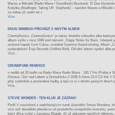
Maceo a Mikuláš (Radio Wave / Grundfunk) Muzikanti: El Duo Dynamiko
Kobylka (Madfinger, Taking Off, Stephunk) – saxofon Maceo a Mikuláš / 
za sebou již sedm let v
Více…
DOUG WIMBISH PŘICHÁZÍ S NOVÝM ALBEM
CinemaSonics „CinemaSonics“ je název druhého sólového alba baskyta
album vyšlo v roce 1999 pod názvem „Trippy Notes for Bass. Interpret j
rockové kapely Livin Colour, oceněné Grammy Award-sinning. Album „C
vydavatelství Enja Records (Yelllow Bird). Oficální datum vydání alba p
Více…
GRUNDFUNK REMIXED
v neděli od 20 hodin na Radiu Wave Radio Wave : 100,7 Fm /Praha a St
Ostrava, Ústí nad Labem a Domažlicko // DVB-S Astra 23,5´CS link //
plný vyletněné a prosluněné hudby a tipů co si v těchto parných dnech 
Více…
STEVIE WONDER : TEN KLUK JE ZÁZRAK!
Profil V souvislosti s nadcházejícím turné úžasného Stevie Wondera, kt
více než desetileté přestávce od posledního evropského koncertu, jsem s
který dříve vyšel v časopisu Bbarák. Ať už plánujete navštívit některo