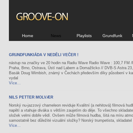
Home
News
Playlists
Grundfunk
GRUNDFUNKIÁDA V NEDĚLI VEČER !
nástup na značky ve 20 hodin na Radiu Wave Radio Wave : 100,7 FM /P
Praha, Brno, Ostrava, Ústí nad Labem a Domažlicko // DVB-S Astra 23,5
Basák Doug Wimbish, známý v Čechách především díky působení v kape
vydal
Více…
NILS PETTER MOLVÆR
Norský nu-jazzový chameleon reviduje Kvalitní (a nehitová) filmová hud
napětí a vtahuje diváka s větším zaujetím do děje. To všechno skladate
složek velmi dobře vědí. Ovšem může filmová hudba, šitá na míru atmos
samostatně bez důležité vizuální složky? Norský trumpetista, skladatel
Více…