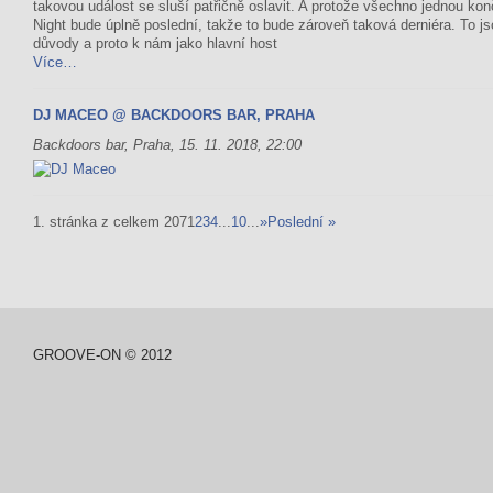
takovou událost se sluší patřičně oslavit. A protože všechno jednou kon
Night bude úplně poslední, takže to bude zároveň taková derniéra. To j
důvody a proto k nám jako hlavní host
Více…
DJ MACEO @ BACKDOORS BAR, PRAHA
Backdoors bar, Praha, 15. 11. 2018, 22:00
1. stránka z celkem 207
1
2
3
4
...
10
...
»
Poslední »
GROOVE-ON © 2012