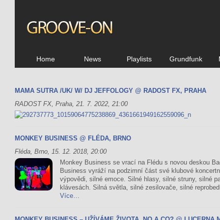
Home
News
Playlists
Grundfunk
MAMA SUTRA /UK/ W/ DJ JEFFOLOGY @ RADOST FX, PRAHA
RADOST FX, Praha, 21. 7. 2022, 21:00
MONKEY BUSINESS @ FLÉDA, BRNO
Fléda, Brno, 15. 12. 2018, 20:00
Monkey Business se vrací na Flédu s novou deskou B
Business vyráží na podzimní část své klubové koncertní
výpovědi, silné emoce. Silné hlasy, silné struny, silné pa
klávesách. Silná světla, silné zesilovače, silné reprobe
Více…
MONKEY BUSINESS – UŽÍVÁME ŽIVOTA. NO A CO? @ LUCERNA 