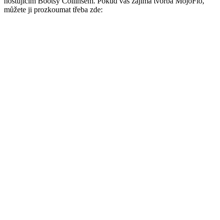
hostujícím Bootsy Collinsem. Pokud vás zajímá tvorba MojoFlo,
můžete ji prozkoumat třeba zde: