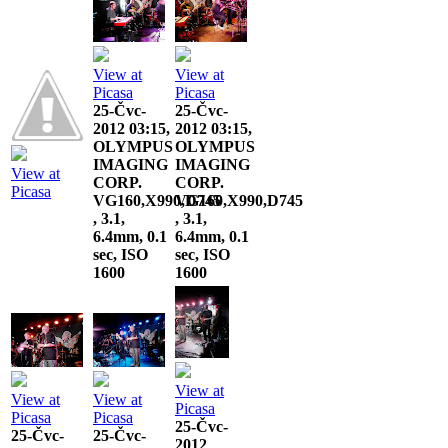
View at
View at
Picasa
Picasa
25-Čvc-
25-Čvc-
2012 03:15,
2012 03:15,
OLYMPUS
OLYMPUS
IMAGING
IMAGING
View at
CORP.
CORP.
Picasa
VG160,X990,D745
VG160,X990,D745
, 3.1,
, 3.1,
6.4mm, 0.1
6.4mm, 0.1
sec, ISO
sec, ISO
1600
1600
View at
View at
View at
Picasa
Picasa
Picasa
25-Čvc-
25-Čvc-
25-Čvc-
2012