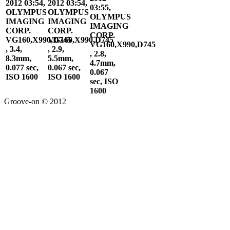
2012 03:54,
2012 03:54,
03:55,
OLYMPUS
OLYMPUS
OLYMPUS
IMAGING
IMAGING
IMAGING
CORP.
CORP.
CORP.
VG160,X990,D745
VG160,X990,D745
VG160,X990,D745
, 3.4,
, 2.9,
, 2.8,
8.3mm,
5.5mm,
4.7mm,
0.077 sec,
0.067 sec,
0.067
ISO 1600
ISO 1600
sec, ISO
1600
Groove-on © 2012