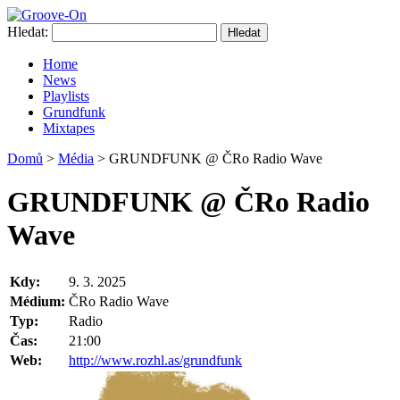
Hledat:
Home
News
Playlists
Grundfunk
Mixtapes
Domů
>
Média
> GRUNDFUNK @ ČRo Radio Wave
GRUNDFUNK @ ČRo Radio
Wave
Kdy:
9. 3. 2025
Médium:
ČRo Radio Wave
Typ:
Radio
Čas:
21:00
Web:
http://www.rozhl.as/grundfunk