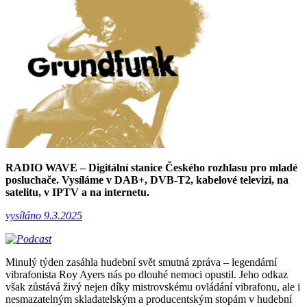
RADIO WAVE – Digitální stanice Českého rozhlasu pro mladé
posluchače. Vysíláme v DAB+, DVB-T2, kabelové televizi, na
satelitu, v IPTV a na internetu.
vysíláno 9.3.2025
Minulý týden zasáhla hudební svět smutná zpráva – legendární
vibrafonista Roy Ayers nás po dlouhé nemoci opustil. Jeho odkaz
však zůstává živý nejen díky mistrovskému ovládání vibrafonu, ale i
nesmazatelným skladatelským a producentským stopám v hudební