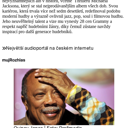
nejvýznamnějších alb v historii, včetně Thrilleru Michaela
Jacksona, který se stal nejprodávanějším albem všech dob. Svou
kariérou, která trvala více než sedm desetiletí, redefinoval podobu
moderní hudby a výrazně ovlivnil jazz, pop, soul i filmovou hudbu.
Jeho neuvěřitelný talent a vize mu vynesly 28 cen Grammy a
respekt napříč hudebními žánry, díky čemuž zůstane navždy
inspirací pro další generace hudebníků.