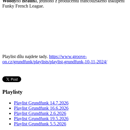
Woody
ho
Braun
a, jednoho z producentů francouzského uskupení
Funky French League.
Playlist dílu najdete tady.
https://www.groove-
on.cz/grundfunk/playlists/playlist-grundfunk-10-11-2024/
Playlisty
Playlist Grundfunk 14.7.2026
Playlist Grundfunk 16.6.2026
Playlist Grundfunk 2.6.2026
Playlist Grundfunk 19.5.2026
Playlist Grundfunk 5.5.2026