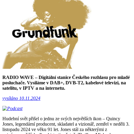
RADIO WAVE – Digitální stanice Českého rozhlasu pro mladé
posluchače. Vysíláme v DAB+, DVB-T2, kabelové televizi, na
satelitu, v IPTV a na internetu.
vysíláno 10.11.2024
Hudební svět přišel o jednu ze svých největších ikon – Quincy
Jones, legendární producent, skladatel a vizionář, zemřel v neděli 3.
listopadu 2024 ve věku 91 let. Jones stál za některými z