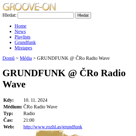
Hledat:
Home
News
Playlists
Grundfunk
Mixtapes
Domů
>
Média
> GRUNDFUNK @ ČRo Radio Wave
GRUNDFUNK @ ČRo Radio
Wave
Kdy:
10. 11. 2024
Médium:
ČRo Radio Wave
Typ:
Radio
Čas:
21:00
Web:
http://www.rozhl.as/grundfunk