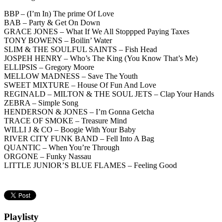
BBP – (I’m In) The prime Of Love
BAB – Party & Get On Down
GRACE JONES – What If We All Stoppped Paying Taxes
TONY BOWENS – Boilin’ Water
SLIM & THE SOULFUL SAINTS – Fish Head
JOSPEH HENRY – Who’s The King (You Know That’s Me)
ELLIPSIS – Gregory Moore
MELLOW MADNESS – Save The Youth
SWEET MIXTURE – House Of Fun And Love
REGINALD – MILTON & THE SOUL JETS – Clap Your Hands
ZEBRA – Simple Song
HENDERSON & JONES – I’m Gonna Getcha
TRACE OF SMOKE – Treasure Mind
WILLI J & CO – Boogie With Your Baby
RIVER CITY FUNK BAND – Fell Into A Bag
QUANTIC – When You’re Through
ORGONE – Funky Nassau
LITTLE JUNIOR’S BLUE FLAMES – Feeling Good
Playlisty