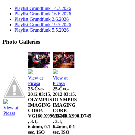
Playlist Grundfunk 14.7.2026
Playlist Grundfunk 16.6.2026
Playlist Grundfunk 2.6.2026
Playlist Grundfunk 19.5.2026
Playlist Grundfunk 5.5.2026
Photo Galleries
View at
View at
Picasa
Picasa
25-Čvc-
25-Čvc-
2012 03:15,
2012 03:15,
OLYMPUS
OLYMPUS
IMAGING
IMAGING
View at
CORP.
CORP.
Picasa
VG160,X990,D745
VG160,X990,D745
, 3.1,
, 3.1,
6.4mm, 0.1
6.4mm, 0.1
sec, ISO
sec, ISO