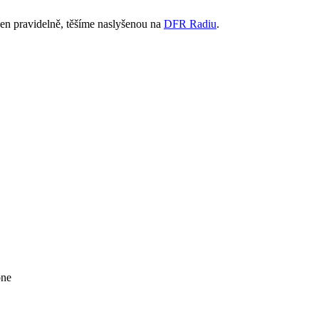
den pravidelně, těšíme naslyšenou na
DFR Radiu
.
ne