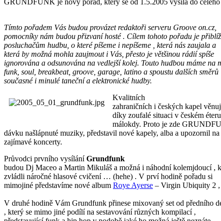
GRUNDFUNK je nový pořad, který se od 1.5.2005 vysílá do celého s
Tímto pořadem Vás budou provázet redaktoři serveru Groove on.cz,
pomocníky nám budou přizvaní hosté . Cílem tohoto pořadu je přiblíž
posluchačům hudbu, o které píšeme i nepíšeme , která nás zaujala a
která by možná mohla zaujmout i Vás, přesto je většinou rádií spíše
ignorována a odsunována na vedlejší kolej. Touto hudbou máme na m
funk, soul, breakbeat, groove, garage, latino a spoustu dalších směrů
současné i minulé taneční a elektronické hudby.
Kvalitních
zahraničních i českých kapel věnují
díky zoufalé situaci v českém éteru
málokdy. Proto je zde GRUNDFUN
dávku našlápnuté muziky, představil nové kapely, alba a upozornil na
zajímavé koncerty.
Průvodci prvního vysílání
Grundfunk
budou Dj Maceo a Martin Mikuláš a možná i náhodní kolemjdoucí , k
zvládli náročné hlasové cvičení … (hehe) . V prví hodině pořadu si
mimojiné představíme nové album
Roye Ayerse
– Virgin Ubiquity 2 ,
V druhé hodině Vám Grundfunk přinese mixovaný set od předního d
, který se mimo jiné podílí na sestavování různých kompilací ,
představující funk a hip hop v podobě jaké ho možná ještě neznáte.