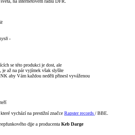
věta, na internetovém rádiu DFR.
it
ysli -
cích se této produkci je dost, ale
, je až na pár vyjímek však slyšíte
K aby Vám každou neděli přinesl vyváženou
teří
 které vychází na prestižní značce
Rapster records
/ BBE.
eepfunkového djje a producenta
Keb Darge