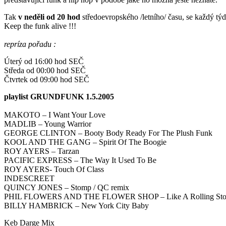
Tak
v neděli od 20 hod
středoevropského /letního/ času, se každý tý
Keep the funk alive !!!
repríza pořadu :
Úterý od 16:00 hod SEČ
Středa od 00:00 hod SEČ
Čtvrtek od 09:00 hod SEČ
playlist GRUNDFUNK 1.5.2005
MAKOTO – I Want Your Love
MADLIB – Young Warrior
GEORGE CLINTON – Booty Body Ready For The Plush Funk
KOOL AND THE GANG – Spirit Of The Boogie
ROY AYERS – Tarzan
PACIFIC EXPRESS – The Way It Used To Be
ROY AYERS- Touch Of Class
INDESCREET
QUINCY JONES – Stomp / QC remix
PHIL FLOWERS AND THE FLOWER SHOP – Like A Rolling Sto
BILLY HAMBRICK – New York City Baby
Keb Darge Mix