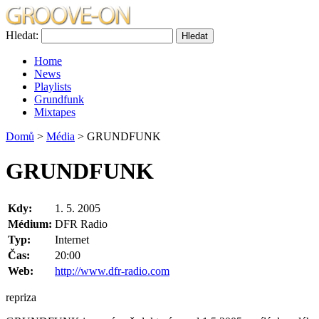
Hledat:
Home
News
Playlists
Grundfunk
Mixtapes
Domů
>
Média
> GRUNDFUNK
GRUNDFUNK
Kdy:
1. 5. 2005
Médium:
DFR Radio
Typ:
Internet
Čas:
20:00
Web:
http://www.dfr-radio.com
repriza