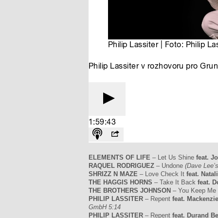
ELEMENTS OF LIFE
– Let Us Shine
feat. J
RAQUEL RODRIGUEZ
– Undone
(Dave Lee’s
SHRIZZ N MAZE
– Love Check It
feat. Nata
THE HAGGIS HORNS
– Take It Back
feat. 
THE BROTHERS JOHNSON
– You Keep Me
PHILIP LASSITER
– Repent
feat. Mackenzi
GmbH 5:14
PHILIP LASSITER
– Repent
feat. Durand B