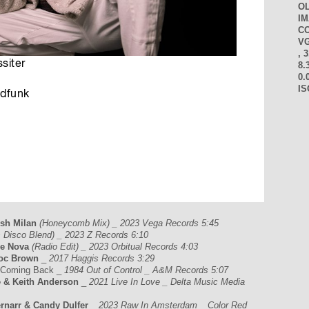
O
I
CO
VG
, 3
8.
0.
IS
osh Milan
(Honeycomb Mix) _ 2023 Vega Records 5:45
 Disco Blend) _ 2023 Z Records 6:10
lie Nova
(Radio Edit) _ 2023 Orbitual Records 4:03
Doc Brown
_
2017 Haggis Records 3:29
 Coming Back _
1984 Out of Control _ A&M Records 5:07
e & Keith Anderson
_
2021 Live In Love _ Delta Music Media
ernarr & Candy Dulfer
_
2023 Raw In Amsterdam _ Color Red