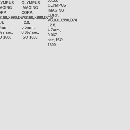
03:55,
LYMPUS
OLYMPUS
OLYMPUS
MAGING
IMAGING
IMAGING
RP.
CORP.
CORP.
160,X990,D745
VG160,X990,D745
VG160,X990,D745
.4,
, 2.9,
, 2.8,
3mm,
5.5mm,
4.7mm,
077 sec,
0.067 sec,
0.067
O 1600
ISO 1600
sec, ISO
1600