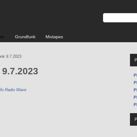
sts
Grundfunk
Mixtapes
unk 9.7.2023
 9.7.2023
P
P
Ro Radio Wave
P
P
P