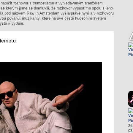
o natočit rozhovor s trumpetistou a vyhledávaným aranžérem
se kterým jsme se domluvili, že rozhovor vypustíme spolu s jeho
 Ta pod názvem Raw In Amsterdam vyšla právě nyní a v rozhovoru
ovavou povahu, muzikanty, které na své cestě hudebním světem
hystá k vydání.
Vi
Pi
Vi
Pi
25
03