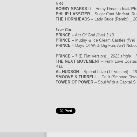
5:44
BOBBY SPARKS II
– Horny Dreams
feat. Ph
PHILIP LASSITER
– Sugar Coat Me
feat. D
THE HORNHEADS
– Lady Dude (Remix) _
2
Live Cut
PRINCE
– Act Of God
(live) 3:13
PRINCE
– Mutiny & Ice Cream Castles
(live)
PRINCE
– Days Of Wild, Big Fun, Ain’t Nob
PRINCE
– 7 (E Flat Version) _
2023 single _
THE NEXT MOVEMENT
– Funk Love Ecsta
4:00
AL HUDSON
– Spread Love (12 Version) _
19
SMOOVE & TURRELL
– Do It (Smoove Disc
TOWER OF POWER
– Soul With a Capital S