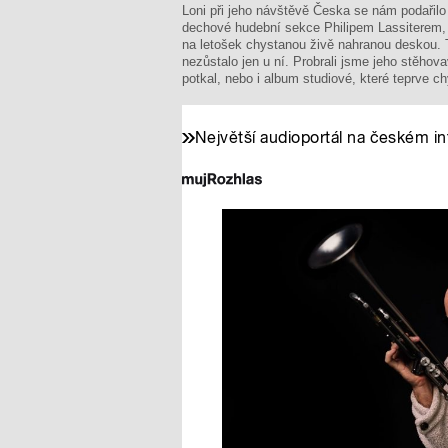
Loni při jeho návštěvě Česka se nám podařil
dechové hudební sekce Philipem Lassiterem, 
na letošek chystanou živě nahranou deskou.
nezůstalo jen u ní. Probrali jsme jeho stěh
potkal, nebo i album studiové, které teprve c