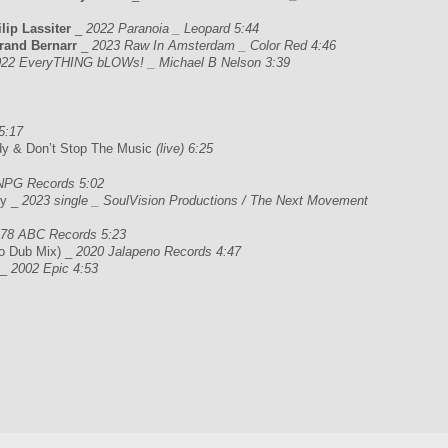
ilip Lassiter
_
2022 Paranoia _ Leopard 5:44
urand Bernarr
_
2023 Raw In Amsterdam _ Color Red 4:46
022 EveryTHING bLOWs! _ Michael B Nelson 3:39
 5:17
ody & Don’t Stop The Music
(live) 6:25
 NPG Records 5:02
sy _
2023 single _ SoulVision Productions / The Next Movement
78 ABC Records 5:23
o Dub Mix) _
2020 Jalapeno Records 4:47
 _
2002 Epic 4:53