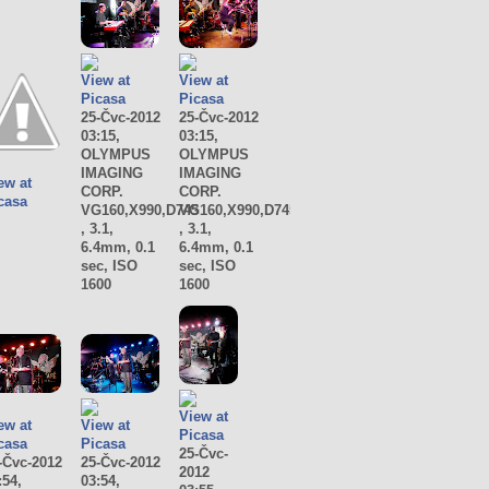
View at
View at
Picasa
Picasa
25-Čvc-2012
25-Čvc-2012
03:15,
03:15,
OLYMPUS
OLYMPUS
IMAGING
IMAGING
ew at
CORP.
CORP.
casa
VG160,X990,D745
VG160,X990,D745
, 3.1,
, 3.1,
6.4mm, 0.1
6.4mm, 0.1
sec, ISO
sec, ISO
1600
1600
View at
ew at
View at
Picasa
casa
Picasa
25-Čvc-
-Čvc-2012
25-Čvc-2012
2012
:54,
03:54,