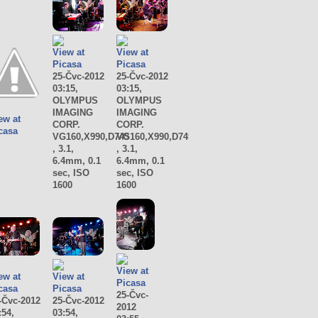
View at
View at
Picasa
Picasa
25-Čvc-2012
25-Čvc-2012
03:15,
03:15,
OLYMPUS
OLYMPUS
IMAGING
IMAGING
ew at
CORP.
CORP.
casa
VG160,X990,D745
VG160,X990,D745
, 3.1,
, 3.1,
6.4mm, 0.1
6.4mm, 0.1
sec, ISO
sec, ISO
1600
1600
View at
ew at
View at
Picasa
casa
Picasa
25-Čvc-
-Čvc-2012
25-Čvc-2012
2012
:54,
03:54,