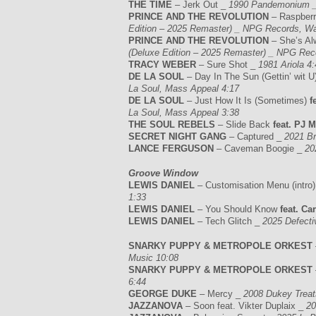
THE TIME
– Jerk Out _
1990 Pandemonium _ 
PRINCE AND THE REVOLUTION
– Raspberr
Edition – 2025 Remaster) _ NPG Records, Wa
PRINCE AND THE REVOLUTION
– She’s Al
(Deluxe Edition – 2025 Remaster) _ NPG Rec
TRACY WEBER
– Sure Shot _
1981 Ariola 4:
DE LA SOUL
– Day In The Sun (Gettin’ wit U
La Soul, Mass Appeal 4:17
DE LA SOUL
– Just How It Is (Sometimes)
f
La Soul, Mass Appeal 3:38
THE SOUL REBELS
– Slide Back
feat. PJ 
SECRET NIGHT GANG
– Captured _
2021 B
LANCE FERGUSON
– Caveman Boogie _
20
Groove Window
LEWIS DANIEL
– Customisation Menu (intro
1:33
LEWIS DANIEL
– You Should Know
feat. Car
LEWIS DANIEL
– Tech Glitch _
2025 Defectiv
SNARKY PUPPY & METROPOLE ORKEST
Music 10:08
SNARKY PUPPY & METROPOLE ORKEST
6:44
GEORGE DUKE
– Mercy _
2008 Dukey Treat
JAZZANOVA
– Soon feat. Vikter Duplaix _
20