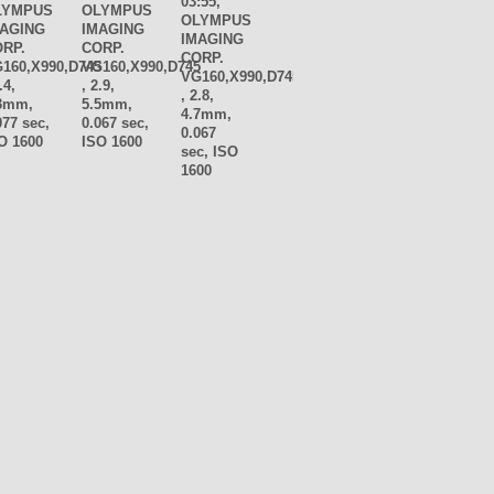
03:55,
LYMPUS
OLYMPUS
OLYMPUS
MAGING
IMAGING
IMAGING
RP.
CORP.
CORP.
160,X990,D745
VG160,X990,D745
VG160,X990,D745
.4,
, 2.9,
, 2.8,
3mm,
5.5mm,
4.7mm,
077 sec,
0.067 sec,
0.067
O 1600
ISO 1600
sec, ISO
1600