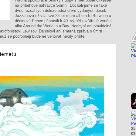
i druhá spolupráce Snarky Puppy s Metropole Orkestem
na příběhové nahrávce Somni. Dočkali jsme se také
dvou rozsáhlých deluxe edicí dříve vydaných desek.
Jazzanova oživila své 23 let staré album In Between a
dědicové Prince připravili k 40. výročí rozšířené vydání
alba Around the World in a Day. Nechybí ani pravidelná
xofonistovi Lewisovi Danielovi ani smutná zpráva o úmrtí
emuž se podrobněji budeme věnovat někdy příště.
Vi
Pi
Vi
Pi
25
03