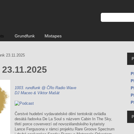
sts
Grundfunk
Mixtapes
unk 23.11.2025
 23.11.2025
P
P
1
003. rundfunk @ ČRo Radio Wave
P
DJ Maceo & Viktor Mašát
P
P
Čerstvé hudební vydavatelské dění tentokrát ovládla
desátá řadovka De La Soul s názvem Cabin In The Sky,
třetí porce coververzí od novozélandského kytaristy
Lance Fergusona v rámci projektu Rare Groove Spectrum