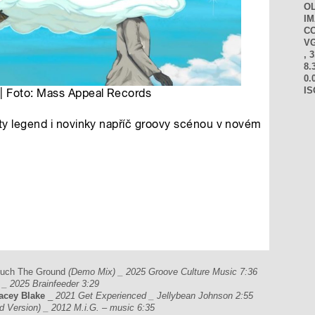
O
I
CO
VG
, 3
8.
0.
IS
uch The Ground
(Demo Mix) _ 2025 Groove Culture Music 7:36
 _ 2025 Brainfeeder 3:29
racey Blake
_
2021 Get Experienced _ Jellybean Johnson 2:55
 Version) _ 2012 M.i.G. – music 6:35