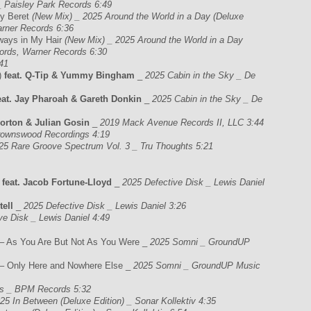
Paisley Park Records 6:49
y Beret
(New Mix) _ 2025 Around the World in a Day (Deluxe
rner Records 6:36
ways in My Hair
(New Mix) _ 2025 Around the World in a Day
ords, Warner Records 6:30
41
)
feat. Q-Tip & Yummy Bingham
_
2025 Cabin in the Sky _ De
eat. Jay Pharoah & Gareth Donkin
_
2025 Cabin in the Sky _ De
Morton & Julian Gosin
_
2019 Mack Avenue Records II, LLC 3:44
rownswood Recordings 4:19
25 Rare Groove Spectrum Vol. 3 _ Tru Thoughts 5:21
)
feat. Jacob Fortune-Lloyd
_
2025 Defective Disk _ Lewis Daniel
tell
_
2025 Defective Disk _ Lewis Daniel 3:26
e Disk _ Lewis Daniel 4:49
– As You Are But Not As You Were _
2025 Somni _ GroundUP
– Only Here and Nowhere Else _
2025 Somni _ GroundUP Music
s _ BPM Records 5:32
25 In Between (Deluxe Edition) _ Sonar Kollektiv 4:35