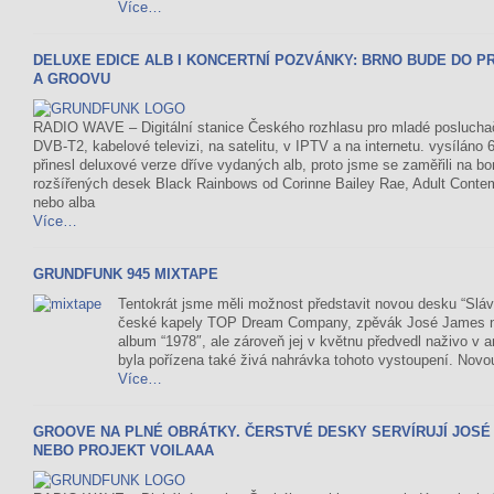
Více…
DELUXE EDICE ALB I KONCERTNÍ POZVÁNKY: BRNO BUDE DO 
A GROOVU
RADIO WAVE – Digitální stanice Českého rozhlasu pro mladé posluch
DVB-T2, kabelové televizi, na satelitu, v IPTV a na internetu. vysíláno 
přinesl deluxové verze dříve vydaných alb, proto jsme se zaměřili na b
rozšířených desek Black Rainbows od Corinne Bailey Rae, Adult Cont
nebo alba
Více…
GRUNDFUNK 945 MIXTAPE
Tentokrát jsme měli možnost představit novou desku “Slá
české kapely TOP Dream Company, zpěvák José James nej
album “1978″, ale zároveň jej v květnu předvedl naživo v
byla pořízena také živá nahrávka tohoto vystoupení. Novou
Více…
GROOVE NA PLNÉ OBRÁTKY. ČERSTVÉ DESKY SERVÍRUJÍ JOSÉ 
NEBO PROJEKT VOILAAA