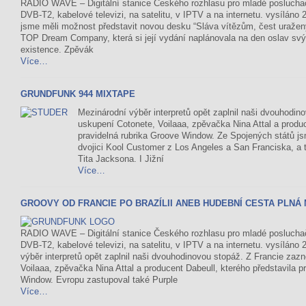
RADIO WAVE – Digitální stanice Českého rozhlasu pro mladé posluch
DVB-T2, kabelové televizi, na satelitu, v IPTV a na internetu. vysíláno 
jsme měli možnost představit novou desku “Sláva vítězům, čest uraže
TOP Dream Company, která si její vydání naplánovala na den oslav svýc
existence. Zpěvák
Více…
GRUNDFUNK 944 MIXTAPE
Mezinárodní výběr interpretů opět zaplnil naši dvouhodin
uskupení Cotonete, Voilaaa, zpěvačka Nina Attal a produc
pravidelná rubrika Groove Window. Ze Spojených států j
dvojici Kool Customer z Los Angeles a San Franciska, a
Tita Jacksona. I Jižní
Více…
GROOVY OD FRANCIE PO BRAZÍLII ANEB HUDEBNÍ CESTA PLNÁ
RADIO WAVE – Digitální stanice Českého rozhlasu pro mladé posluch
DVB-T2, kabelové televizi, na satelitu, v IPTV a na internetu. vysíláno
výběr interpretů opět zaplnil naši dvouhodinovou stopáž. Z Francie zaz
Voilaaa, zpěvačka Nina Attal a producent Dabeull, kterého představila p
Window. Evropu zastupoval také Purple
Více…