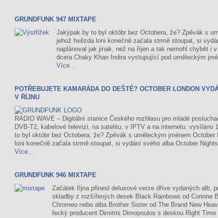
GRUNDFUNK 947 MIXTAPE
Jakýpak by to byl októbr bez Octobera, že? Zpěvák s 
jehož hvězda loni konečně začala strmě stoupat, si vydá
naplánoval jak jinak, než na říjen a tak nemohl chybět i
dcera Chaky Khan Indira vystupující pod uměleckým jm
Více…
POTŘEBUJETE KAMARÁDA DO DEŠTĚ? OCTOBER LONDON VYDÁV
V ŘÍJNU
RADIO WAVE – Digitální stanice Českého rozhlasu pro mladé posluch
DVB-T2, kabelové televizi, na satelitu, v IPTV a na internetu. vysíláno
to byl októbr bez Octobera, že? Zpěvák s uměleckým jménem October 
loni konečně začala strmě stoupat, si vydání svého alba October Nights
Více…
GRUNDFUNK 946 MIXTAPE
Začátek října přinesl deluxové verze dříve vydaných alb, 
skladby z rozšířených desek Black Rainbows od Corinne B
Chromeo nebo alba Brother Sister od The Brand New Heav
řecký producent Dimitris Dimopoulos s deskou Right Time