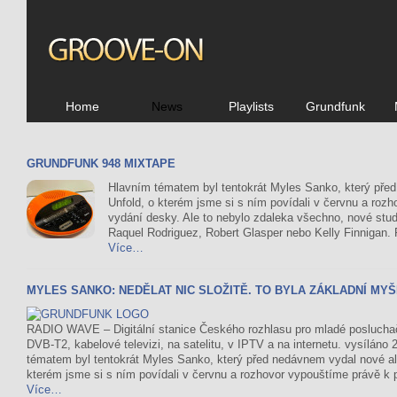
Home
News
Playlists
Grundfunk
GRUNDFUNK 948 MIXTAPE
Hlavním tématem byl tentokrát Myles Sanko, který pře
Unfold, o kterém jsme si s ním povídali v červnu a rozh
vydání desky. Ale to nebylo zdaleka všechno, nové st
Raquel Rodriguez, Robert Glasper nebo Kelly Finnigan.
Více…
MYLES SANKO: NEDĚLAT NIC SLOŽITĚ. TO BYLA ZÁKLADNÍ MY
RADIO WAVE – Digitální stanice Českého rozhlasu pro mladé posluch
DVB-T2, kabelové televizi, na satelitu, v IPTV a na internetu. vysíláno
tématem byl tentokrát Myles Sanko, který před nedávnem vydal nové alb
kterém jsme si s ním povídali v červnu a rozhovor vypouštíme právě k př
Více…