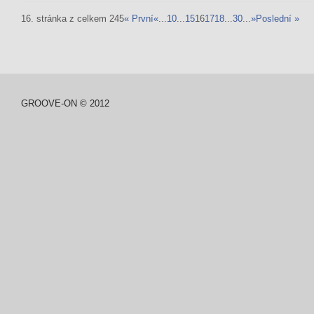
16. stránka z celkem 245
« První
«
...
10
...
15
16
17
18
...
30
...
»
Poslední »
GROOVE-ON © 2012